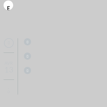
E
AVR
13
0